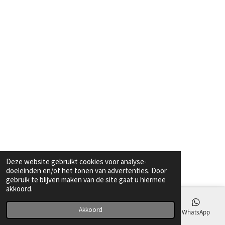
Deze website gebruikt cookies voor analyse-
doeleinden en/of het tonen van advertenties. Door
gebruik te blijven maken van de site gaat u hiermee
akkoord.
Akkoord
E-mailadres
Telefoonnummer
Kaart
WhatsApp